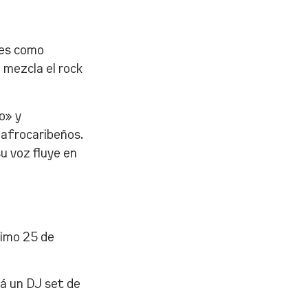
nes como
 mezcla el rock
o» y
 afrocaribeños.
u voz fluye en
ximo 25 de
á un DJ set de