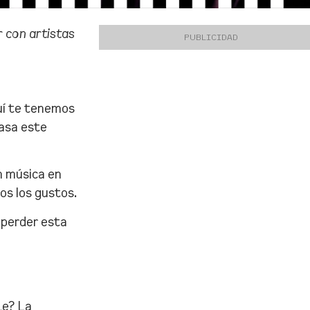
 con artistas
PUBLICIDAD
quí te tenemos
casa este
n música en
dos los gustos.
 perder esta
Le? La