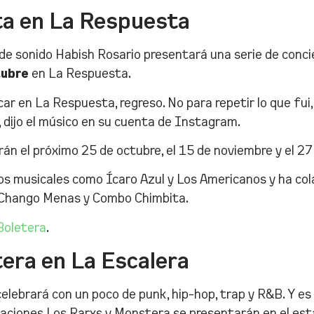
ta en La Respuesta
 de sonido Habish Rosario presentará una serie de conc
tubre
en La Respuesta.
ar en La Respuesta, regreso. No para repetir lo que fui,
, dijo el músico en su cuenta de Instagram.
rán el próximo 25 de octubre, el 15 de noviembre y el 27
s musicales como Ícaro Azul y Los Americanos y ha co
 Chango Menas y Combo Chimbita.
Boletera
.
era en La Escalera
celebrará con un poco de punk, hip-hop, trap y R&B. Y es
paciones Los Rarxs y Monstera se presentarán en el es