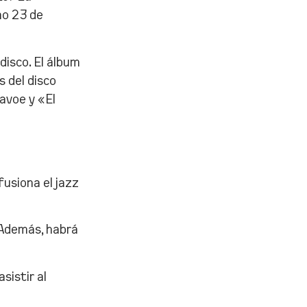
imo 23 de
disco. El álbum
s del disco
avoe y «El
usiona el jazz
 Además, habrá
istir al