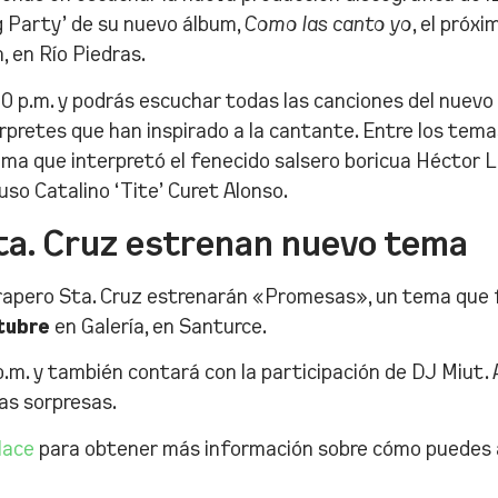
g Party’ de su nuevo álbum,
Como las canto yo
, el próx
, en Río Piedras.
0 p.m. y podrás escuchar todas las canciones del nuevo 
rpretes que han inspirado a la cantante. Entre los tema
ema que interpretó el fenecido salsero boricua Héctor L
so Catalino ‘Tite’ Curet Alonso.
ta. Cruz estrenan nuevo tema
 rapero Sta. Cruz estrenarán «Promesas», un tema que f
tubre
en Galería, en Santurce.
p.m. y también contará con la participación de DJ Miut.
ras sorpresas.
lace
para obtener más información sobre cómo puedes as