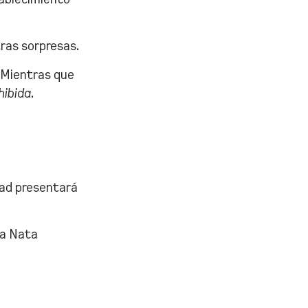
ras sorpresas.
. Mientras que
hibida
.
dad presentará
ta Nata