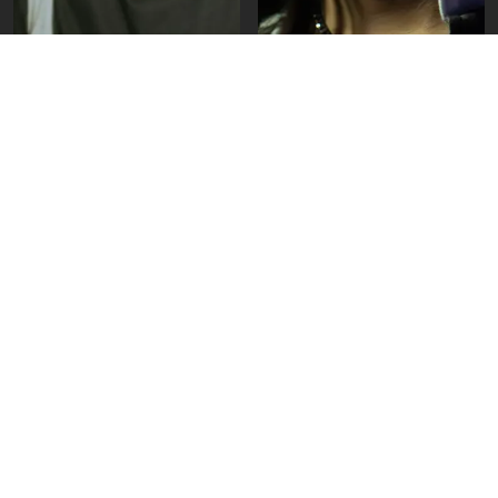
Perfiles
Perfiles
Gyanma, una identidad
Elia: “Cada habitación
musical sin etiquetas
cuenta una historia en
Casa x Casa”
Videos
Entrevistas
Calendario
Listas