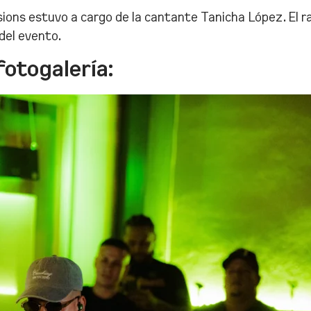
ions estuvo a cargo de la cantante Tanicha López. El 
del evento.
otogalería: