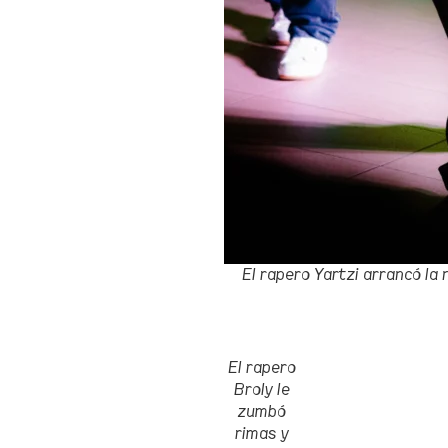
El rapero Yartzi
a
rrancó la 
El r
apero
Broly le
zumbó
rimas y