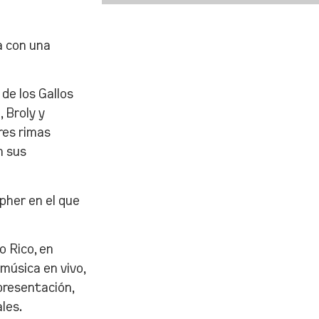
a con una
 de los Gallos
 Broly y
res rimas
n sus
ypher en el que
o Rico, en
música en vivo,
presentación,
les.