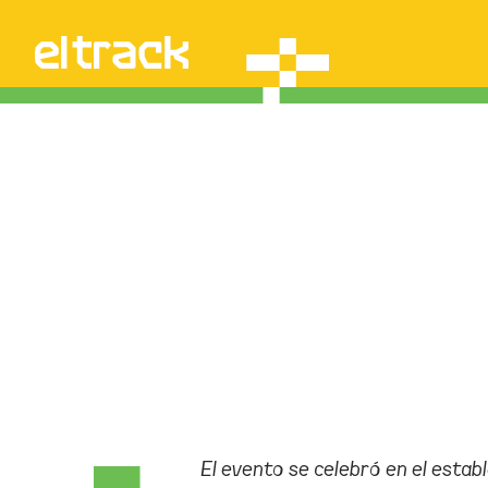
Rimas, maña y
batalla: así fue la
tercera edición del
Sabor Sessions
El evento se celebró en el estab