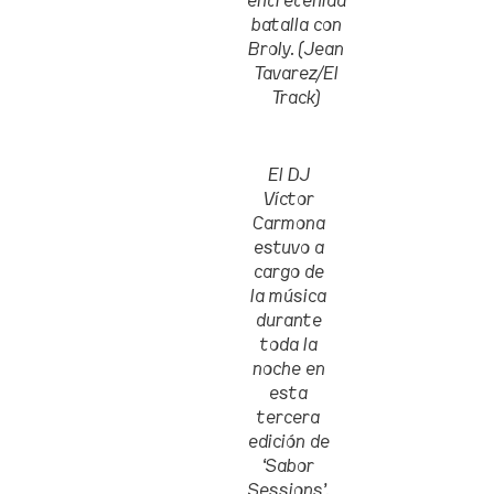
entretenida
batalla con
Broly. (Jean
Tavarez/El
Track)
El DJ
Víctor
Carmona
estuvo a
cargo de
la música
durante
toda la
noche en
esta
tercera
edición de
‘Sabor
Sessions’.