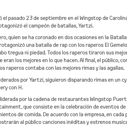
vió el pasado 23 de septiembre en el Wingstop de Carolin
tagonizó el campeón de batallas, Yartzi.
ero, quien se ha coronado en dos ocasiones en la Batalla
rotagonizó una batalla de rap con los raperos El Gemelo,
ubo tregua ni piedad. Todos los raperos tiraron sus mejo
ran los mejores en lo que hacen. Al final, el público, co
os raperos contaba con las mejores rimas y las agallas.
 liderados por Yartzi, siguieron disparando rimas en un c
ery con H.
a liderada por la cadena de restaurantes Wingstop Puert
ainment, que consiste en la celebración de eventos de 
ientos de comida. De acuerdo con la empresa, en cada 
ostrarán al público canciones inéditas y estrenos musica