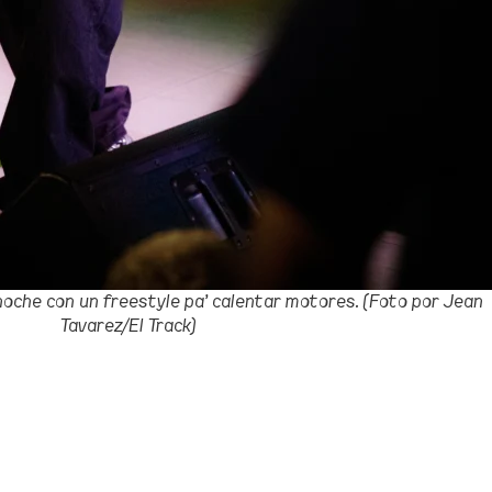
noche con un freestyle pa’ calentar motores. (Foto por Jean
Tavarez/El Track)