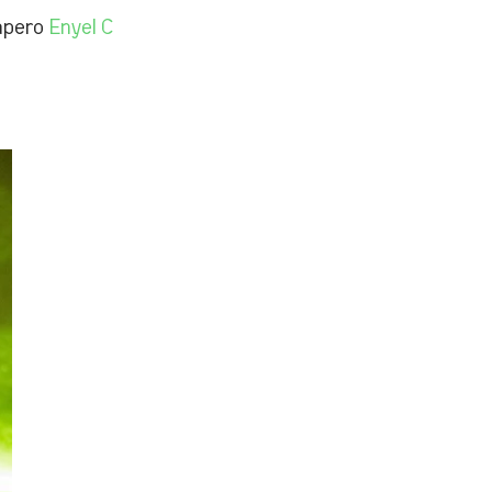
rapero
Enyel C