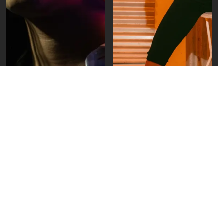
Perfiles
Reseñas de Eventos
Elia: “Cada habitación
Julieta Venegas, iLe y
cuenta una historia en
Bandalos Chinos entre
Casa x Casa”
los artistas que
estarán en Color
Caribe 2026
Videos