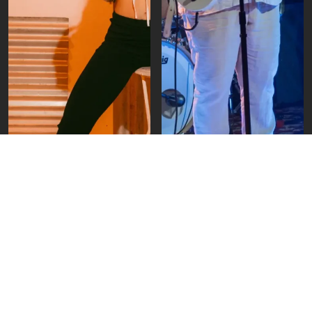
Reseñas de Eventos
Reseñas de Eventos
Julieta Venegas, iLe y
Qué hacer este fin de
Bandalos Chinos entre
semana: 8 eventos
los artistas que
musicales destacados
estarán en Color
Caribe 2026