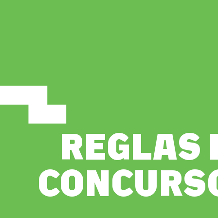
REGLAS 
CONCURS