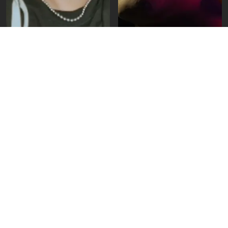
Perfiles
Perfiles
Gyanma, una identidad
Elia: “Cada habitación
musical sin etiquetas
cuenta una historia en
Casa x Casa”
Videos